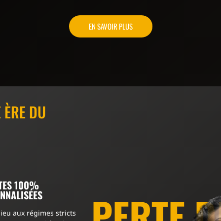
EN SAVOIR PLUS
 ÈRE DU
TES 100%
NNALISÉES
PERTE D
ieu aux régimes stricts