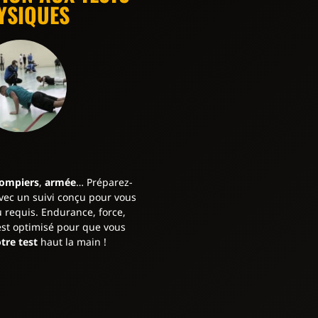
YSIQUES
ompiers
,
armée
… Préparez-
vec un suivi conçu pour vous
 requis. Endurance, force,
 est optimisé pour que vous
otre test
haut la main !