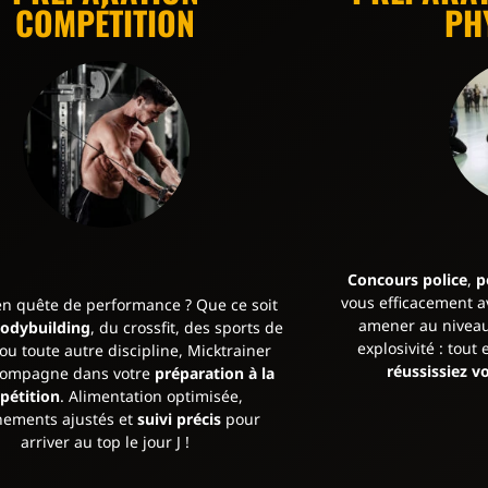
COMPÉTITION
PH
Concours police
,
p
vous efficacement a
n quête de performance ? Que ce soit
amener au niveau
odybuilding
, du crossfit, des sports de
explosivité : tout
u toute autre discipline, Micktrainer
réussissiez v
compagne dans votre
préparation à la
pétition
. Alimentation optimisée,
nements ajustés et
suivi précis
pour
arriver au top le jour J !