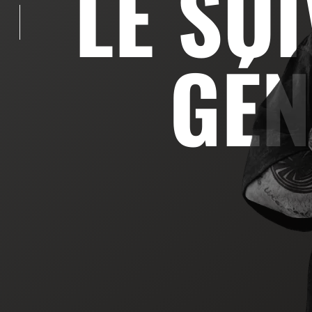
LE SU
GÉN